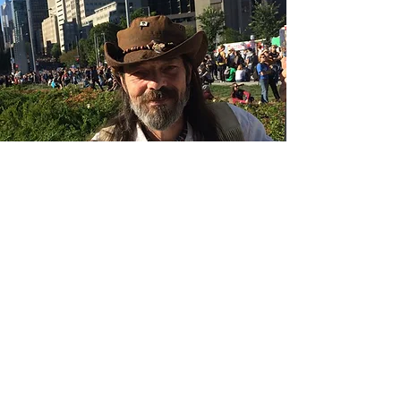
Catherine Fernandez
est une Québécoise, coeurdonnatrice
du drapeau
de La Famille,
organisatrice de La Mission de Paix
sur
Fleuve Saint-Laurent depuis 2013
Le