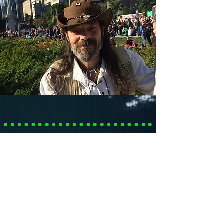
Catherine Fernandez
est une Québécoise, coeurdonnatrice
du drapeau
de La Famille,
organisatrice de La Mission de Paix
sur
Fleuve Saint-Laurent depuis 2013
Le
Une être humaine qui progresse