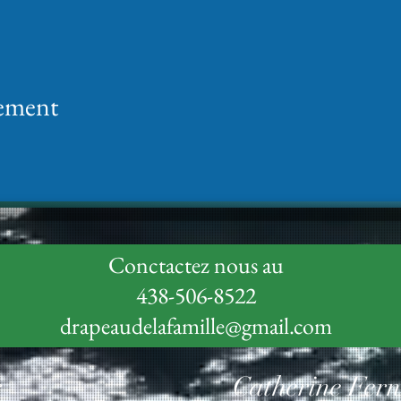
nement
Conctactez nous au
438-506-8522
drapeaudelafamille@gmail.com
r
Catherine Fer