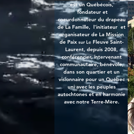
est un Québécois,
fondateur et
coeurdonnateur du drapeau
de La Famille, l'initiateur et
organisateur de La Mission
de Paix
Fleuve Saint-
sur Le
Laurent, depuis 2008,
conférencier, intervenant
communautaire, bénévole,
dans son quartier et un
visionnaire pour un Québec
uni avec les peuples
autochtones et en harmonie
avec notre Terre-Mère.