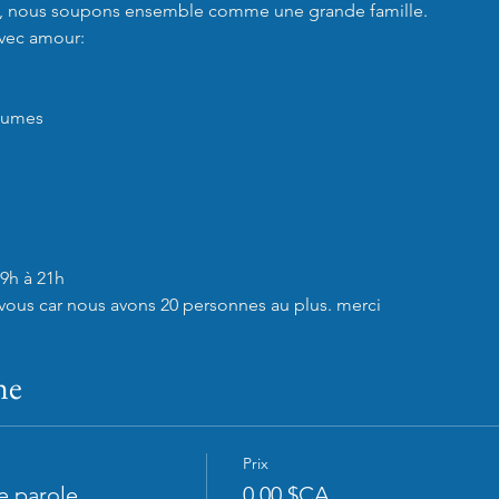
0, nous soupons ensemble comme une grande famille.

ec amour:

gumes

9h à 21h

z-vous car nous avons 20 personnes au plus. merci
ne
Prix
e parole
0,00 $CA