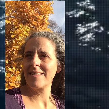
on
-
n