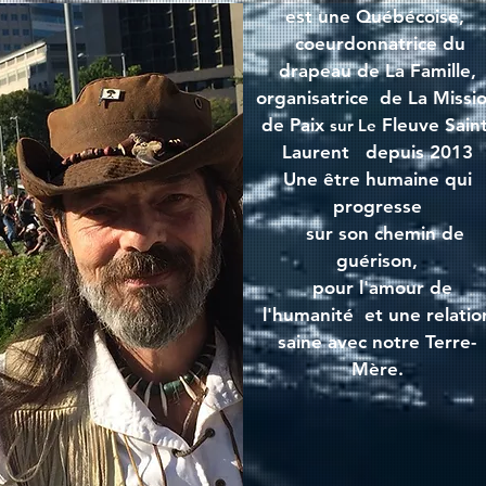
est une Québécoise,
coeurdonnatrice du
drapeau
de La Famille,
organisatrice de La Missi
de Paix
Fleuve Saint
sur Le
Laurent depuis 2013
Une être humaine qui
progresse
sur son chemin de
guérison,
pour l'amour de
l'humanité et une relatio
saine avec notre
Terre-
Mère.