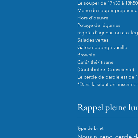
Le souper de 17h30 à 18h5
Menu du souper préparer av
Hors d'oeuvre

Potage de légumes

ragoût d'agneau ou aux lé
Salades vertes

Gâteau-éponge vanille

Brownie

Café/ thé/ tisane

(Contribution Consciente)

Le cercle de parole est de 1
*Dans la situation, inscrire
Rappel pleine lu
Type de billet
Nous n. renc. cercle d