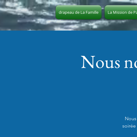
drapeau de La Famille
La Mission de P
Nous no
Nous 
soirée