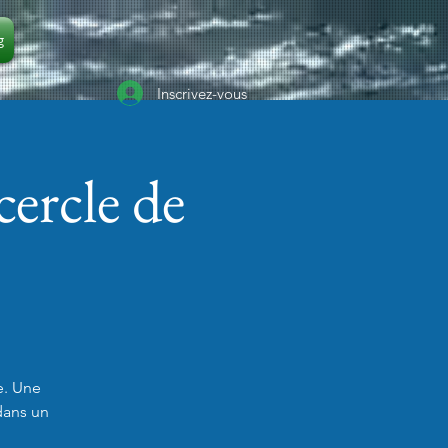
g
Inscrivez-vous
ercle de
e. Une
dans un