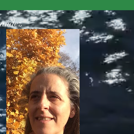
nandez
on
-
n