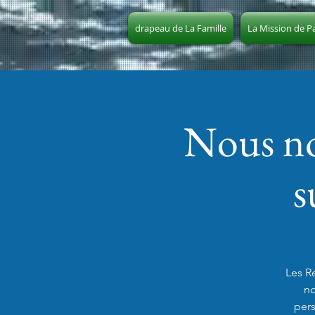
drapeau de La Famille
La Mission de P
Nous no
s
Les R
no
pers