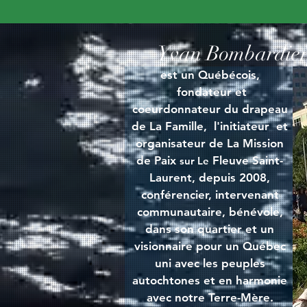
Yvan Bombardie
est un Québécois,
fondateur et
coeurdonnateur du drapeau
de La Famille, l'initiateur et
organisateur de La Mission
de Paix
Fleuve Saint-
sur Le
Laurent, depuis 2008,
conférencier, intervenant
communautaire, bénévole,
dans son quartier et un
visionnaire pour un Québec
uni avec les peuples
autochtones et en harmonie
avec notre Terre-Mère.