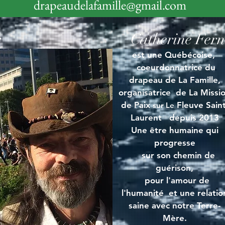
drapeaudelafamille@gmail.com
r
Catherine Fer
est une Québécoise,
coeurdonnatrice du
drapeau
de La Famille,
organisatrice de La Missi
de Paix
Fleuve Saint
sur Le
Laurent depuis 2013
Une être humaine qui
progresse
sur son chemin de
guérison,
pour l'amour de
l'humanité et une relatio
saine avec notre
Terre-
Mère.