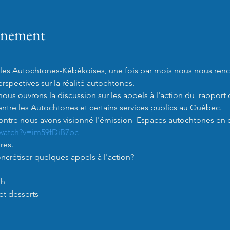
vénement
lles Autochtones-Kébékoises, une fois par mois nous nous renc
rspectives sur la réalité autochtones.

us ouvrons la discussion sur les appels à l'action du  rapport
entre les Autochtones et certains services publics au Québec. 

ntre nous avons visionné l'émission  Espaces autochtones en dir
watch?v=im59fDiB7bc
es. 

étiser quelques appels à l'action? 

h

et desserts
