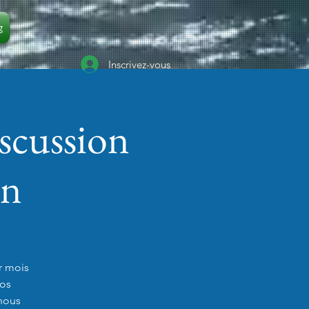
g
Inscrivez-vous
scussion
on
r mois
nos
 nous