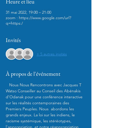
Heure et lieu
31 mai 2022, 19:00 – 21:00
zoom : https://www.google.com/url?
q=https:/
Invités
+ 5 autres invités
À propos de l'événement
   Nous Nous Rencontrons avec Jacques T 
Watso Conseiller au Conseil des Abénakis 
d’Odanak pour une conférence interactive 
sur les réalités contemporaines des 
Premiers Peuples. Nous  abordons les 
grands enjeux. La loi sur les indiens, le 
racisme systémique, les stéréotypes, 
l'appropriation  et notre réappropriation 