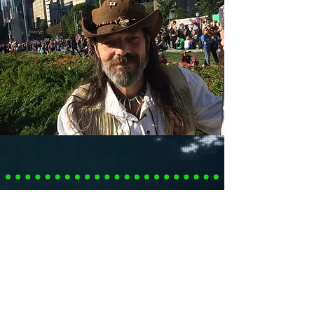
Catherine Fernandez
est une Québécoise, coeurdonnatrice
du drapeau
de La Famille,
organisatrice de La Mission de Paix
sur
Fleuve Saint-Laurent depuis 2013
Le
Une être humaine qui progresse