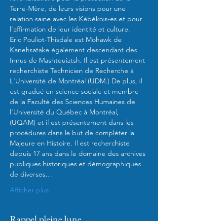
Terre-Mère, de leurs visions pour une 
relation saine avec les Kébékois-es et pour 
l'affirmation de leur identité et culture. 
Eric Pouliot-Thisdale est Mohawk de 
Kanehsatake également descendant des 
Innus de Mashteuiatsh. Il est présentement 
recherchiste Technicien de Recherche à 
L'Université de Montréal (UDM.) De plus, il 
est gradué en science sociale et membre 
de la Faculté des Sciences Humaines de 
l’Université du Québec à Montréal, 
(UQAM) et il est présentement dans les 
procédures dans le but de compléter la 
Majeure en Histoire. Il est recherchiste 
depuis 17 ans dans le domaine des archives 
publiques historiques et démographiques 
de diverses…
Afficher plus
Rappel pleine lune