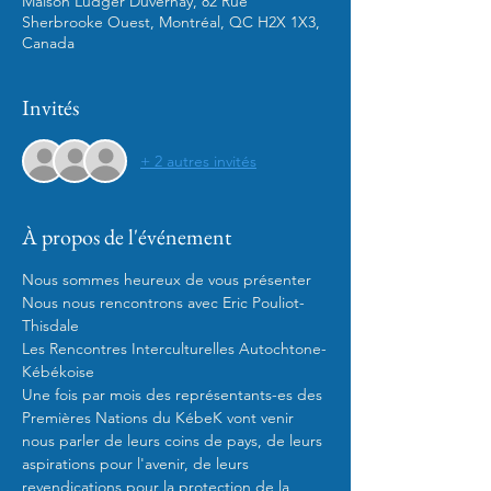
Maison Ludger Duvernay, 82 Rue
Sherbrooke Ouest, Montréal, QC H2X 1X3,
Canada
Invités
+ 2 autres invités
À propos de l'événement
Nous nous rencontrons avec Eric Pouliot-
Les Rencontres Interculturelles Autochtone-
Une fois par mois des représentants-es des 
Premières Nations du KébeK vont venir 
nous parler de leurs coins de pays, de leurs 
aspirations pour l'avenir, de leurs 
revendications pour la protection de la 