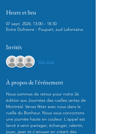
Heure et lieu
07 sept. 2024, 13:00 – 18:30
Entre Dufresne - Poupart, sud Lafontaine
Invités
Voir tout
À propos de l'événement
Nous sommes de retour pour notre 2e 
édition aux Journées des ruelles vertes de 
Montréal. Venez fêter avec nous dans la 
ruelle du Bonheur. Nous vous concoctons 
une journée haute en couleur. L'appel est 
lancé à venir partager, échanger, ralentir, 
jouer, jaser et s'amuser en créant des 